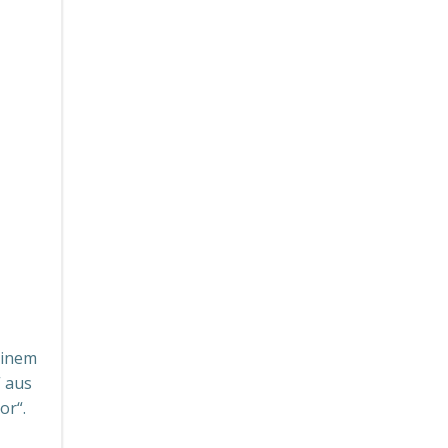
einem
“ aus
or“.