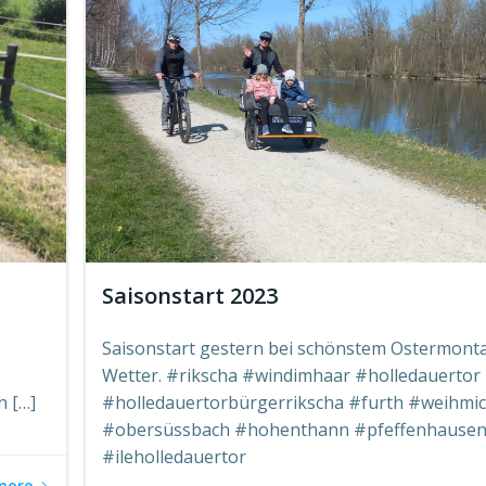
Saisonstart 2023
Saisonstart gestern bei schönstem Ostermont
Wetter. #rikscha #windimhaar #holledauertor
n […]
#holledauertorbürgerrikscha #furth #weihmic
#obersüssbach #hohenthann #pfeffenhause
#ileholledauertor
more