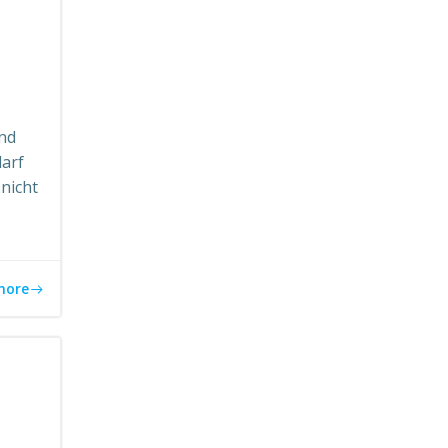
ind
arf
nicht
more