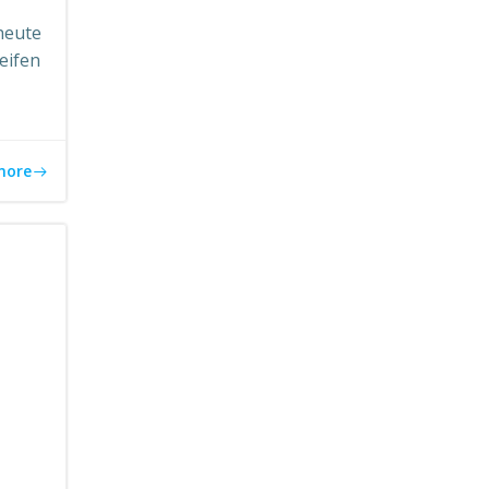
 heute
eifen
more