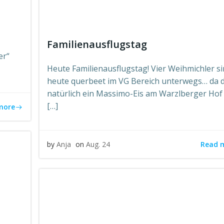
Familienausflugstag
er“
Heute Familienausflugstag! Vier Weihmichler s
heute querbeet im VG Bereich unterwegs… da d
natürlich ein Massimo-Eis am Warzlberger Hof 
[…]
more
Read 
by
Anja
on
Aug. 24