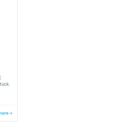
g
tück.
more